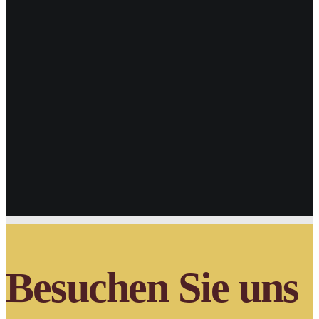
Found
Sorry, but nothing matched your search terms.
Please try
again with some different keywords.
Search
Besuchen Sie uns