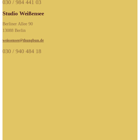
030 / 984 441 03
Studio Weißensee
Berliner Allee 90
13088 Berlin
weissensee@thungbun.de
030 / 940 484 18