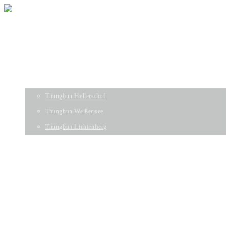
STARTSEITE
GUTSCHEINE
MASSAGEN
STANDORTE
Thungbun Hellersdorf
Thungbun Weißensee
Thungbun Lichtenberg
PREISE
KONTAKT/ÖFFNUNGSZEITEN
STARTSEITE
GUTSCHEINE
MASSAGEN
STANDORTE